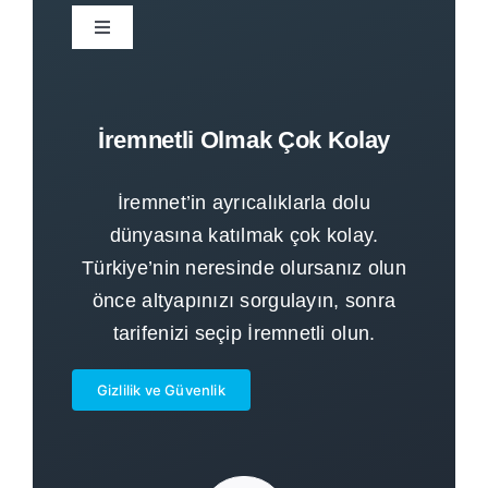
Toggle
Navigation
Anasayfa
İremnetli Olmak Çok Kolay
Kurumsal
İremnet’in ayrıcalıklarla dolu
Tarifeler
dünyasına katılmak çok kolay.
Türkiye’nin neresinde olursanız olun
önce altyapınızı sorgulayın, sonra
Altyapı Sorgula
tarifenizi seçip İremnetli olun.
İremnetli Ol
Gizlilik ve Güvenlik
SSS