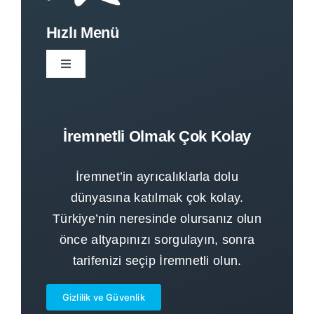
Hızlı Menü
Toggle
Navigation
Anasayfa
İremnetli Olmak Çok Kolay
Kurumsal
İremnet’in ayrıcalıklarla dolu
Tarifeler
dünyasına katılmak çok kolay.
Türkiye’nin neresinde olursanız olun
önce altyapınızı sorgulayın, sonra
Altyapı Sorgula
tarifenizi seçip İremnetli olun.
İremnetli Ol
Gizlilik ve Güvenlik