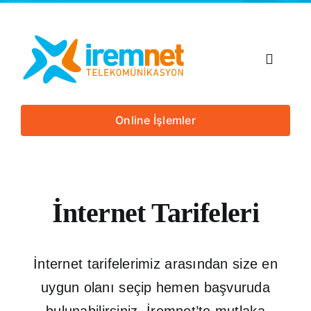
Skip
to
content
Toggle
Navigat
Anasayfa
Online İşlemler
Kurumsal
Tarifeler
İnternet Tarifeleri
Altyapı Sorgula
İnternet tarifelerimiz arasından size en
uygun olanı seçip hemen başvuruda
İremnetli Ol
bulunabilirsiniz. İremnet’te mutlaka