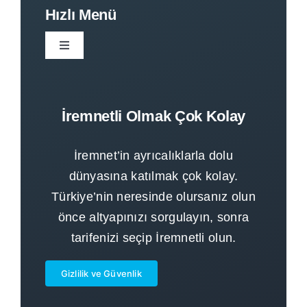
Hızlı Menü
Toggle
Navigation
Anasayfa
İremnetli Olmak Çok Kolay
Kurumsal
İremnet’in ayrıcalıklarla dolu
Tarifeler
dünyasına katılmak çok kolay.
Türkiye’nin neresinde olursanız olun
önce altyapınızı sorgulayın, sonra
Altyapı Sorgula
tarifenizi seçip İremnetli olun.
İremnetli Ol
Gizlilik ve Güvenlik