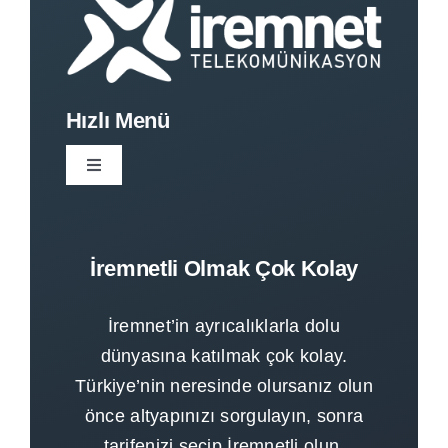
Hızlı Menü
Toggle
Navigation
Anasayfa
İremnetli Olmak Çok Kolay
Kurumsal
İremnet’in ayrıcalıklarla dolu
Tarifeler
dünyasına katılmak çok kolay.
Türkiye’nin neresinde olursanız olun
önce altyapınızı sorgulayın, sonra
Altyapı Sorgula
tarifenizi seçip İremnetli olun.