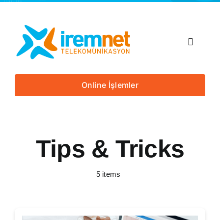
Skip
to
content
Toggle
Navigat
Anasayfa
Online İşlemler
Kurumsal
Tips & Tricks
Tarifeler
5 items
Altyapı Sorgula
İremnetli Ol